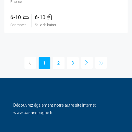
France
6-10
6-10
Chambres
Salle de bains
1
2
3
Découvrez également notre autre site internet:
www.casaespagne.fr