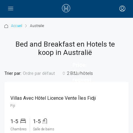
Accueil
Australie
Bed and Breakfast en Hotels te
koop in Australië
Price:
On
Trier par:
2 B&B/hôtels
Ordre par défaut
request
Villas Avec Hôtel Licence Vente Îles Fidji
Fiji
1-5
1-5
Chambres
Salle de bains