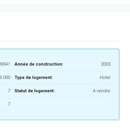
39541
Année de construction:
2003
5.000
Type de logement:
Hotel
7
Statut de logement:
A vendre
7