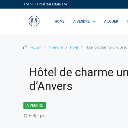
The Nr 1 Hotel real estate site
HOME
A VENDRE
A LOUER
Accueil
A vendre
Hotel
Hôtel de charme unique et 
Hôtel de charme uni
d’Anvers
A VENDRE
Belgique