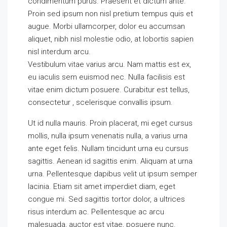
condimentum purus. Praesent et dictum ante.
Proin sed ipsum non nisl pretium tempus quis et
augue. Morbi ullamcorper, dolor eu accumsan
aliquet, nibh nisl molestie odio, at lobortis sapien
nisl interdum arcu.
Vestibulum vitae varius arcu. Nam mattis est ex,
eu iaculis sem euismod nec. Nulla facilisis est
vitae enim dictum posuere. Curabitur est tellus,
consectetur , scelerisque convallis ipsum.
Ut id nulla mauris. Proin placerat, mi eget cursus
mollis, nulla ipsum venenatis nulla, a varius urna
ante eget felis. Nullam tincidunt urna eu cursus
sagittis. Aenean id sagittis enim. Aliquam at urna
urna. Pellentesque dapibus velit ut ipsum semper
lacinia. Etiam sit amet imperdiet diam, eget
congue mi. Sed sagittis tortor dolor, a ultrices
risus interdum ac. Pellentesque ac arcu
malesuada, auctor est vitae, posuere nunc.