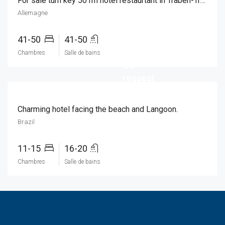
For sale turn key 50 rm hotel restaurtant in Traben-Trarbach, Germany!
Allemagne
41-50
41-50
Price:
Chambres
Salle de bains
On
request
Charming hotel facing the beach and Langoon.
Brazil
11-15
16-20
Chambres
Salle de bains