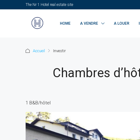
The Nr 1 Hotel real estate site
HOME
A VENDRE
A LOUER
Accueil
Investir
Chambres d’hôte
1 B&B/hôtel