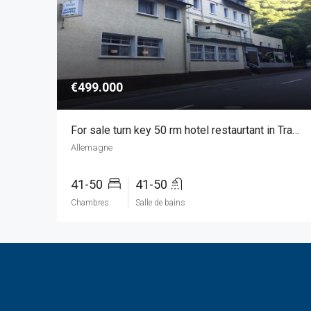
€499.000
For sale turn key 50 rm hotel restaurtant in Traben-Trarbach, Germany!
Allemagne
41-50
41-50
Chambres
Salle de bains