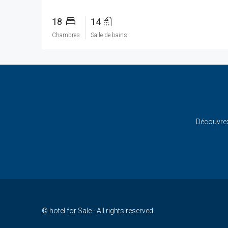
18
14
Chambres
Salle de bains
Découvrez 
© hotel for Sale - All rights reserved