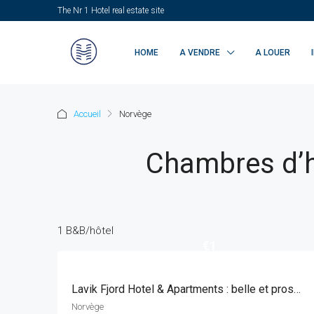
The Nr 1 Hotel real estate site
HOME
A VENDRE
A LOUER
Accueil
Norvège
Chambres d’h
1 B&B/hôtel
€1
Lavik Fjord Hotel & Apartments : belle et prospère entreprise de restauration, située de manière unique sur le Sognefjord
Norvège