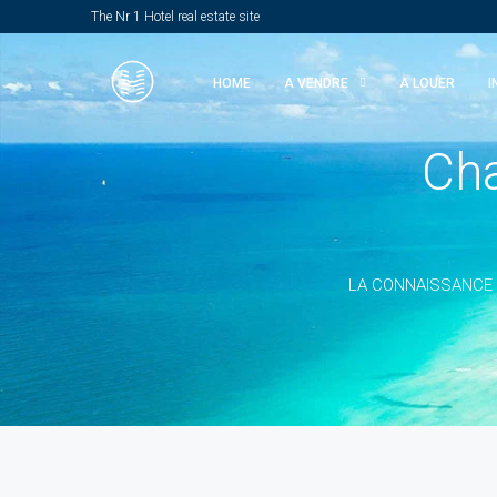
The Nr 1 Hotel real estate site
HOME
A VENDRE
A LOUER
I
Cha
LA CONNAISSANCE F