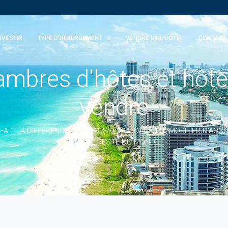
NVESTIR
TYPE D’HÉBERGEMENT
VENDRE B&B/HÔTEL
CONTACT
mbres d'hôtes et hôte
vendre
AIT LA DIFFÉRENCE C'EST AUSSI VRAI DANS L'IMMOBILIER D'ACCU
DANS LE RESTE DU MONDE !