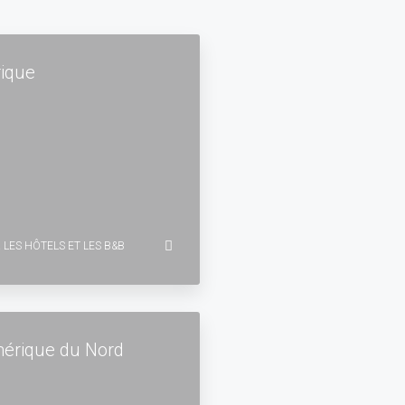
rique
 LES HÔTELS ET LES B&B
érique du Nord