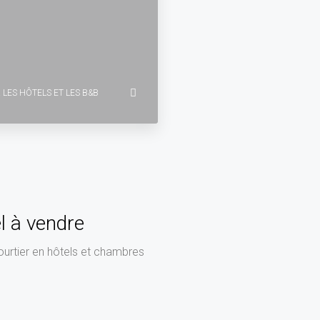
 LES HÔTELS ET LES B&B
l à vendre
ourtier en hôtels et chambres