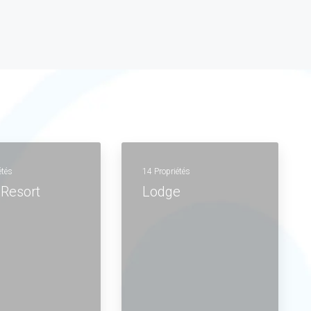
étés
14 Propriétés
 Resort
Lodge