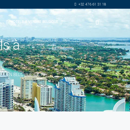
+32 476 61 31 18
HOTELS A VENDRE BELGIQUE
ls à
EIL EN BELGIQUE ET