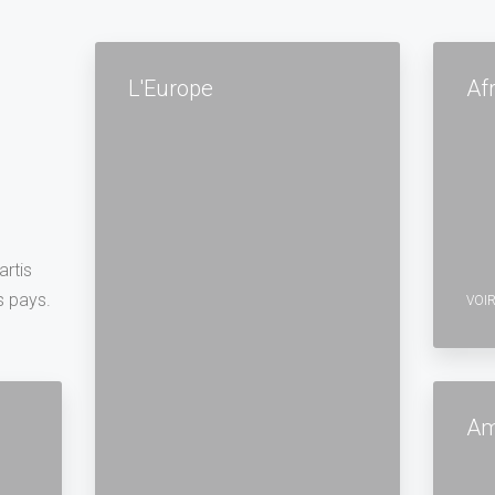
L'Europe
Af
artis
s pays.
VOIR
Am