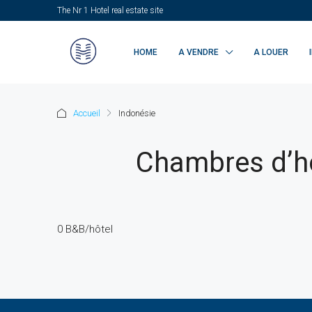
The Nr 1 Hotel real estate site
HOME
A VENDRE
A LOUER
Accueil
Indonésie
Chambres d’hô
0 B&B/hôtel