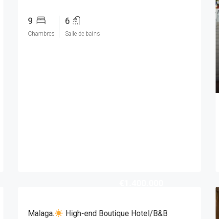
9
6
Chambres
Salle de bains
€1.400.000
Malaga.
High-end Boutique Hotel/B&B