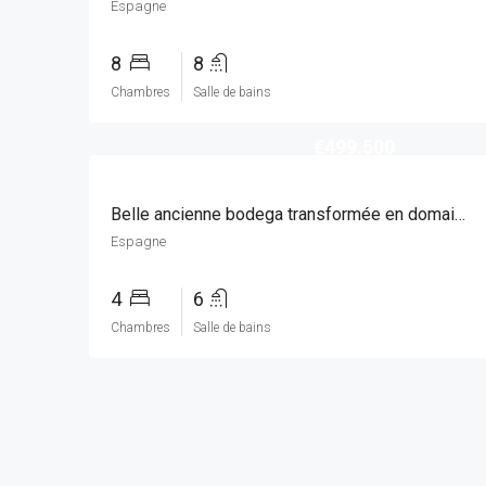
Espagne
8
8
Chambres
Salle de bains
€499.500
Belle ancienne bodega transformée en domaine unique avec possibilité de B&B ou casa rural.
Espagne
4
6
Chambres
Salle de bains