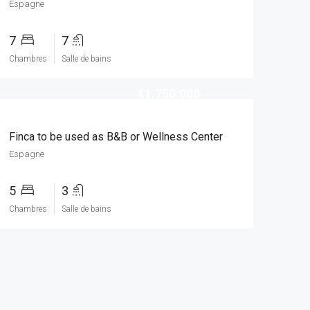
Espagne
7
7
Chambres
Salle de bains
€1.750.000
Finca to be used as B&B or Wellness Center
Espagne
5
3
Chambres
Salle de bains