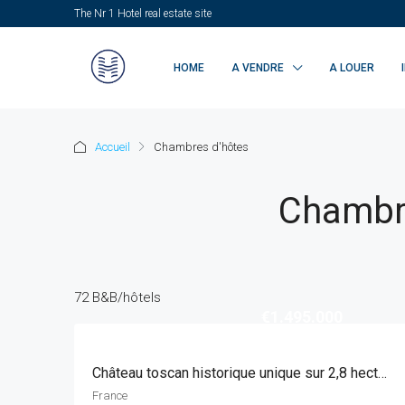
The Nr 1 Hotel real estate site
HOME
A VENDRE
A LOUER
Accueil
Chambres d'hôtes
Chambre
72 B&B/hôtels
€1.495.000
Château toscan historique unique sur 2,8 hectares !
France