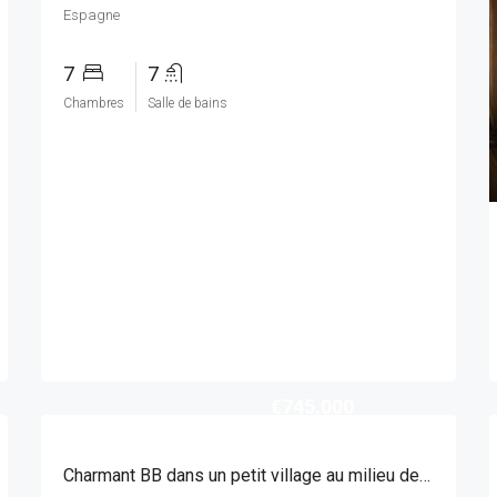
Espagne
7
7
Chambres
Salle de bains
€745.000
Charmant BB dans un petit village au milieu des vergers d’agrumes, à 15 min des plages