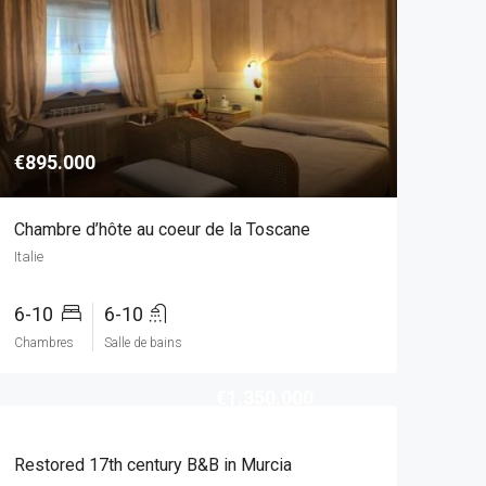
€895.000
Chambre d’hôte au coeur de la Toscane
Italie
6-10
6-10
Chambres
Salle de bains
€1.350.000
Restored 17th century B&B in Murcia