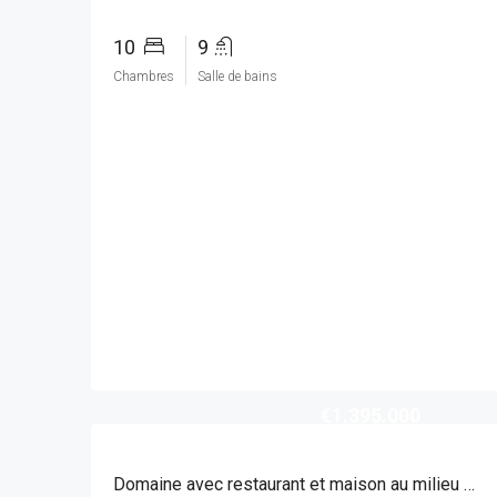
10
9
Chambres
Salle de bains
€1.395.000
Domaine avec restaurant et maison au milieu des vignes