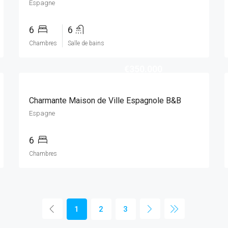
Espagne
6
6
Chambres
Salle de bains
€350.000
Charmante Maison de Ville Espagnole B&B
Espagne
6
Chambres
1
2
3