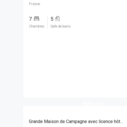
France
7
5
Chambres
Salle de bains
€695.000
Grande Maison de Campagne avec licence hôtelière sur un terrain de 18 hectares idéale pour une retraite