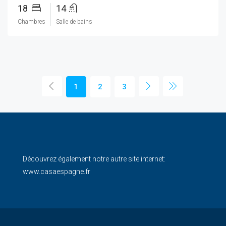
18
14
Chambres
Salle de bains
1
2
3
Découvrez également notre autre site internet:
www.casaespagne.fr