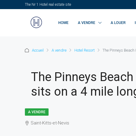
The Nr 1 Hotel real estate site
HOME
A VENDRE
A LOUER
Accueil
A vendre
Hotel Resort
The Pinneys Beach H
The Pinneys Beach 
sits on a 4 mile lo
A VENDRE
Saint-Kitts-et-Nevis