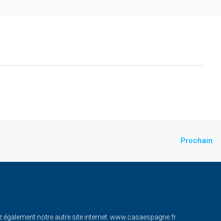
Prochain
également notre autre site internet:
www.casaespagne.fr