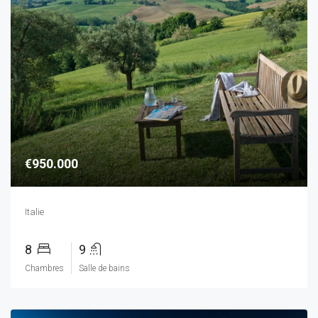
€950.000
Italie
8
9
Chambres
Salle de bains