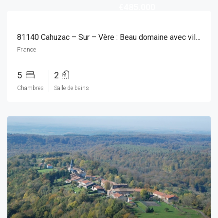
€485.000
81140 Cahuzac – Sur – Vère : Beau domaine avec villa, gîte et piscine sur 3100 m².
France
5
2
Chambres
Salle de bains