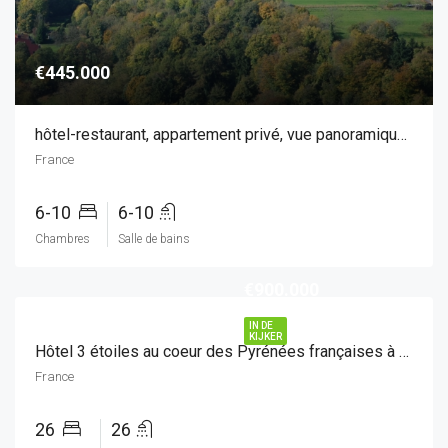
€445.000
hôtel-restaurant, appartement privé, vue panoramique, salle de fêtes
France
6-10
6-10
Chambres
Salle de bains
€900.000
IN DE
KIJKER
Hôtel 3 étoiles au coeur des Pyrénées françaises à vendre !
France
26
26