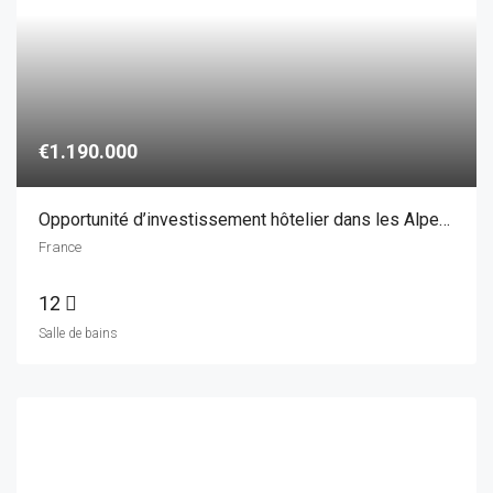
€1.190.000
Opportunité d’investissement hôtelier dans les Alpes françaises – ski-in/ski-out
France
12
Salle de bains
€1.495.000
Château toscan historique unique sur 2,8 hectares !
France