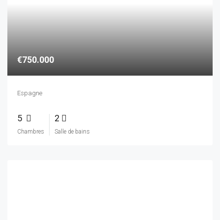
€575.000
Petite entreprise touristique prospère avec jardin botanique dans les montagnes de Grenade – Les Alpujarras
Espagne