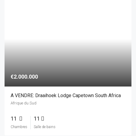
A VENDRE: Draaihoek Lodge Capetown South Africa
Afrique du Sud
11
11
Chambres
Salle de bains
1
2
3
Découvrez également notre autre site internet:
www.casaespagne.fr