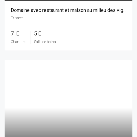
€1.400.000
Malaga.
High-end Boutique Hotel/B&B
Espagne
7
7
Chambres
Salle de bains