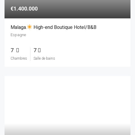
€1
Lavik Fjord Hotel & Apartments : belle et prospère entreprise de restauration, située de manière unique sur le Sognefjord
Norvège
18
14
Chambres
Salle de bains