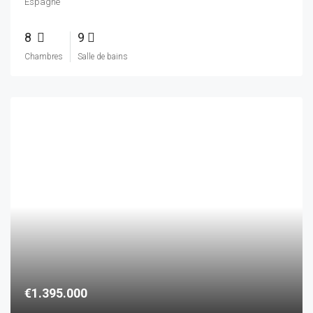
€1.395.000
Domaine avec restaurant et maison au milieu des vignes
France
7
5
Chambres
Salle de bains