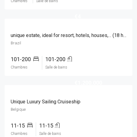
Chambres
Salle de bains
€4
unique estate, ideal for resort, hotels, houses,… (18 hectares)
Brazil
101-200
101-200
Chambres
Salle de bains
€1.200.000
Unique Luxury Sailing Cruiseship
Belgique
11-15
11-15
Chambres
Salle de bains