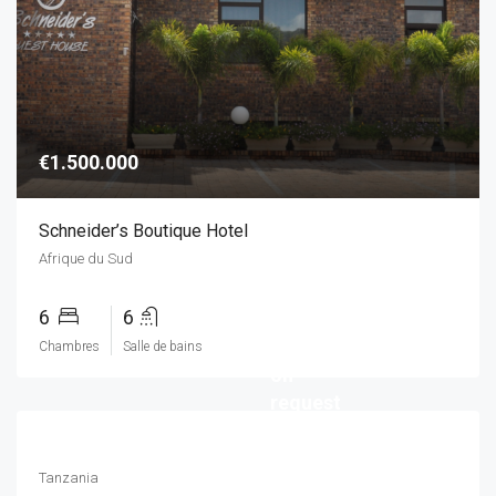
€1.500.000
Schneider’s Boutique Hotel
Afrique du Sud
6
6
Chambres
Salle de bains
on
request
Tanzania