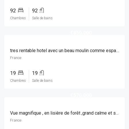
92
92
Chambres
Salle de bains
€850.000
tres rentable hotel avec un beau moulin comme espace de vie
France
19
19
Chambres
Salle de bains
€570.000
Vue magnifique , en lisière de forêt ,grand calme et silence.
France