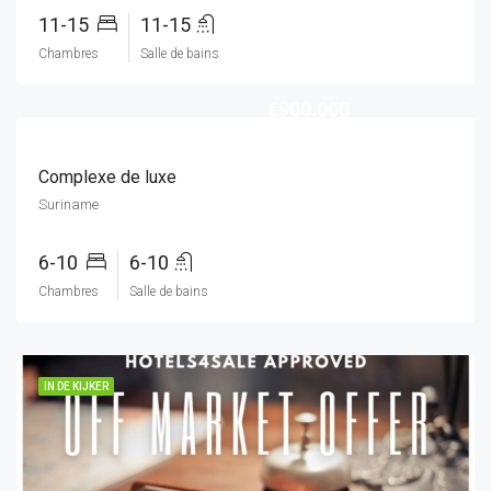
11-15
11-15
Chambres
Salle de bains
€900.000
Complexe de luxe
Suriname
6-10
6-10
Chambres
Salle de bains
IN DE KIJKER