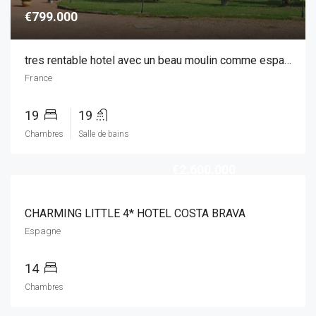
€799.000
tres rentable hotel avec un beau moulin comme espace de vie
France
19
19
Chambres
Salle de bains
€2.600.000
CHARMING LITTLE 4* HOTEL COSTA BRAVA
Espagne
14
Chambres