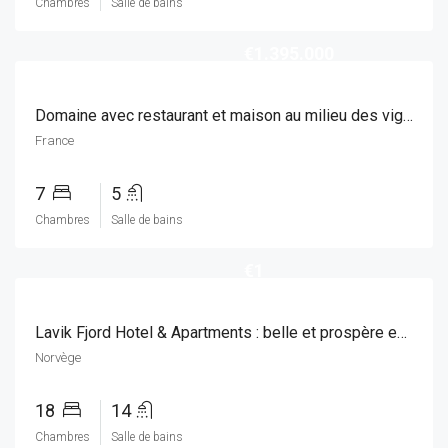
Chambres
Salle de bains
€1.395.000
Domaine avec restaurant et maison au milieu des vignes
France
7
5
Chambres
Salle de bains
€1
Lavik Fjord Hotel & Apartments : belle et prospère entreprise de restauration, située de manière unique sur le Sognefjord
Norvège
18
14
Chambres
Salle de bains