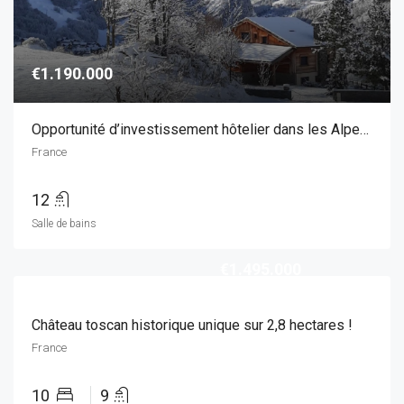
€1.190.000
Opportunité d’investissement hôtelier dans les Alpes françaises – ski-in/ski-out
France
12
Salle de bains
€1.495.000
Château toscan historique unique sur 2,8 hectares !
France
10
9