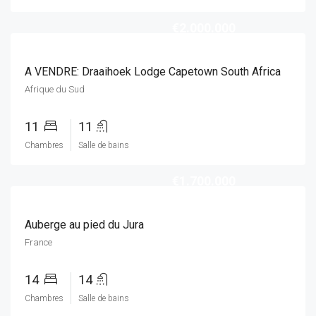
€2.000.000
A VENDRE: Draaihoek Lodge Capetown South Africa
Afrique du Sud
11
11
Chambres
Salle de bains
€1.700.000
Auberge au pied du Jura
France
14
14
Chambres
Salle de bains