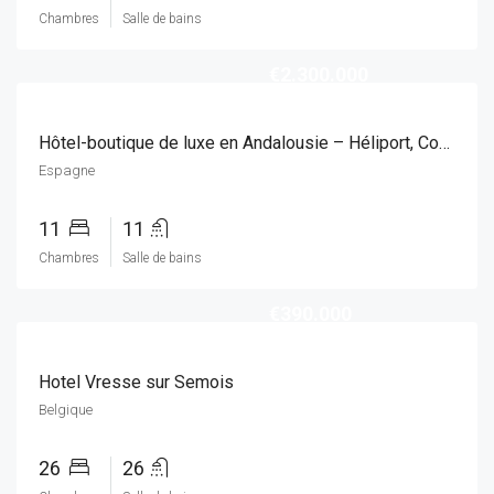
Chambres
Salle de bains
€2.300.000
Hôtel-boutique de luxe en Andalousie – Héliport, Court de tennis & Piscine chauffée
Espagne
11
11
Chambres
Salle de bains
€390.000
Hotel Vresse sur Semois
Belgique
26
26